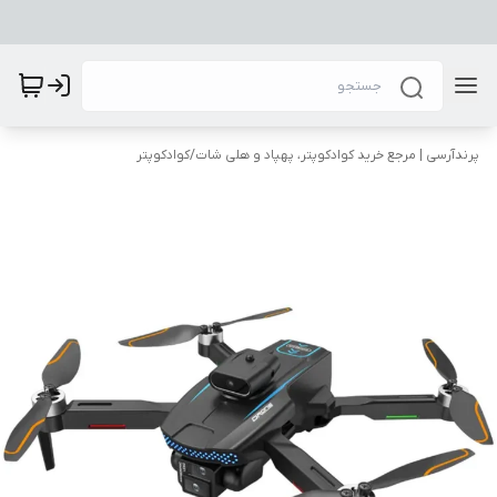
پرندآرسی | مرجع خرید کوادکوپتر، پهپاد و هلی شات
/
کوادکوپتر