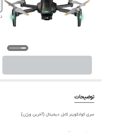
دس
توضیحات
سری کوادکوپتر کابل دیجیتال (آخرین ورژن)