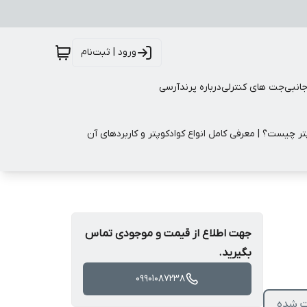
ورود | ثبت‌نام
جانبی
جت های کنترلی
درباره پرندآرسی
تر چیست؟ | معرفی کامل انواع کوادکوپتر و کاربردهای آن
جهت اطلاع از قیمت و موجودی تماس
بگیرید.
09901087238
 دیجیتال ) ورژن جدید ۲۰۲۴ تقویت شده