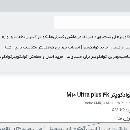
دکوپتر
هلی شات
پهپاد غیر نظامی
ماشین کنترلی
هلیکوپتر کنترلی
قطعات و لوازم 
سال
راهنمای خرید کوادکوپتر | انتخاب بهترین کوادکوپتر متناسب با نیاز شما
مناسب
بهترین کوادکوپتر برای مبتدی‌ها | خرید آسان و مطمئن کوادکوپتر
کوادکوپ
دکوپتر M10 Ultra plus 4k
Drone XMR/C M10 Ultra Plus 
ند:
XMRC
ژن ها
بالاترین ورژن ( ارسال تصویر کابل