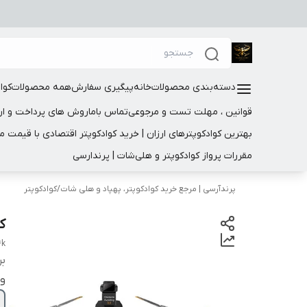
دسته‌بندی محصولات
خانه
پیگیری سفارش
همه محصولات
کوا
قوانین ، مهلت تست و مرجوعی
تماس باما
روش های پرداخت و ار
بهترین کوادکوپترهای ارزان | خرید کوادکوپتر اقتصادی با قیمت 
مقررات پرواز کوادکوپتر و هلی‌شات | پرندارسی
پرندآرسی | مرجع خرید کوادکوپتر، پهپاد و هلی شات
/
کوادکوپتر
کوا
4k
بر
ور