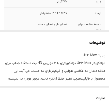
وزن
270 گرم
ابعاد
37 × 24 × 12 سانتیمتر
محیط مناسب برای
فضای باز / فضای بسته
پرواز
GPS داخلی
دارد
توضیحات
سنسور عدم برخورد
دارد
پهپاد U33 Max
کوادکوپتر U33 Max کوادکوپتری با 3 دوربین HD یک دستگاه جذاب برای
مشخصات موتور
براشلس
علاقه‌مندان به عکاسی هوایی و فیلم‌برداری به حساب می آید. این
کیفیت دوربین جلو
4k 1080p
محصول با قابلیت‌هایی نظیر حفظ ارتفاع ثابت، مجهز بودن به سیستم
GPS و سنسورهای عدم برخورد با موانع تجربه پروازی بی‌نظیر را فراهم
کیفیت دوربین
HD 480p
زیرین
می‌کند. به علاوه پهپاد U33 Max با بهره‌گیری از GPS ویژگی‌هایی
نظرات
همچون بازگشت خودکار به خانه یا دنبال کردن سوژه را نیز به درستی
برد ارسال تصویر
1000 متر