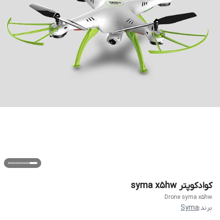
کوادکوپتر syma x5hw
Drone syma x5hw
برند:
Syma