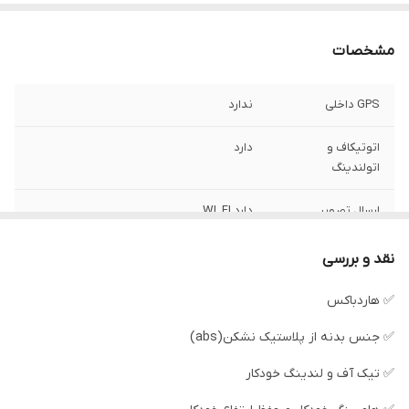
مشخصات
GPS داخلی
ندارد
اتوتیکاف و
دارد
اتولندینگ
ارسال تصویر
دارد WI_FI
برد ارتفاع گیری
100متر
نقد و بررسی
محصول
✅ هاردباکس
برد ریموت کنترل
300الی500متر
✅ جنس بدنه از پلاستیک نشکن(abs)
پرواز خودکار
دارد
✅ تیک آف و لندینگ خودکار
چراغ LED
دارد