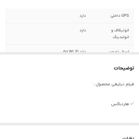
GPS داخلی
دارد
اتوتیکاف و
دارد
اتولندینگ
ارسال تصویر
دارد 5g WI_FI
بازگشت به خانه
دارد از طریق GPS
توضیحات
برد ارتفاع گیری
100متر
فیلم تبلیغی محصول :
محصول
برد ریموت کنترل
500متر
✅ هاردباکس
تعداد باتری
3 باتری
✅ جنس بدنه از پلاستیک نشکن(abs)
پرواز خودکار
دارد