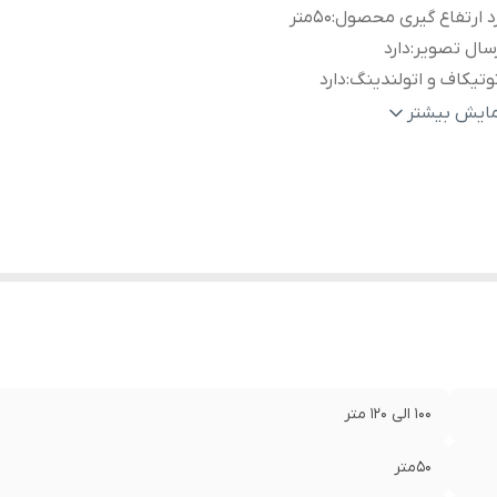
د ارتفاع گیری محصول
:
50متر
سال تصویر
:
دارد
وتیکاف و اتولندینگ
:
دارد
زگشت به خانه
:
دارد
مایش بیشتر
داد باتری
:
2باتری
غ LED
:
دارد
وربین محصول
:
FULL HD
ربین دوم
:
دارد
100 الی 120 متر
50متر