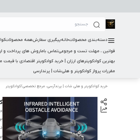
دسته‌بندی محصولات
خانه
پیگیری سفارش
همه محصولات
کوا
قوانین ، مهلت تست و مرجوعی
تماس باما
روش های پرداخت و ار
بهترین کوادکوپترهای ارزان | خرید کوادکوپتر اقتصادی با قیمت 
مقررات پرواز کوادکوپتر و هلی‌شات | پرندارسی
خرید کوادکوپتر و هلی شات | پرندآرسی، مرجع تخصصی
/
کوادکوپتر
کو
ax
بر
دس
بر