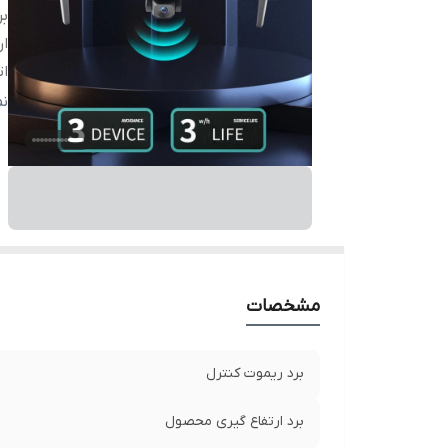
بر
ار
ات
با
ن
تع
چرا
د
دو
مشخصات
برد ریموت کنترل
برد ارتفاع گیری محصول