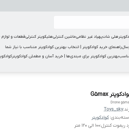
دکوپتر
هلی شات
پهپاد غیر نظامی
ماشین کنترلی
هلیکوپتر کنترلی
قطعات و لوازم 
سال
راهنمای خرید کوادکوپتر | انتخاب بهترین کوادکوپتر متناسب با نیاز شما
مناسب
بهترین کوادکوپتر برای مبتدی‌ها | خرید آسان و مطمئن کوادکوپتر
کوادکوپ
ادکوپتر G5max
Drone g5m
ند:
Toys_sky
ته‌بندی
:
کوادکوپتر
د ریموت کنترل
:
100 الی 120 متر