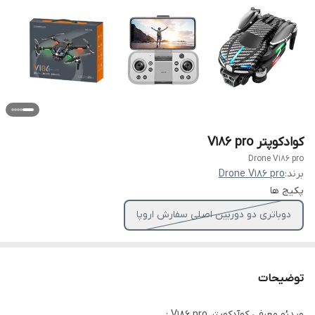
کوادکوپتر V186 pro
Drone V186 pro
برند:
Drone V186 pro
پکیج ها
دوباتری دو دوربین اصلی سفارش اروپا
توضیحات
ویدئو معرفی کوآدکوپتر V186 pro :