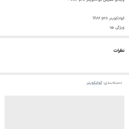
کوادکوپتر V186 pro
ویژگی ها:
موتور براشلس ، دوربین متحرک ، تیکاف لندینگ خودکار ، سنسور
تشخیص مانع ، طراحی تاشو ، حالت نگه داشتن ارتفاع،
نظرات
حالت نمایش سه بعدی، با دوربین، با چراغ های LED، چرخش سه بعدی،
یک کلید برخاست / فرود، کنترل برنامه، کنترل صوتی، با کنترل از راه دور
دسته‌بندی
:
کوادکوپتر