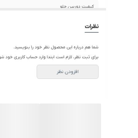
سن
کیفیت دوربین جلو
سن
سن
کیفیت دوربین زیرین
نظرات
ار
م
مشخصات گیمبال
نو
شما هم درباره این محصول نظر خود را بنویسید.
بازگشت به خانه
برای ثبت نظر، لازم است ابتدا وارد حساب کاربری خود شو
GPS داخلی
افزودن نظر
تایم پروازی
چرخش دور سوژه
دنبال کردن سوژه
قابلیت کنترل موبایل