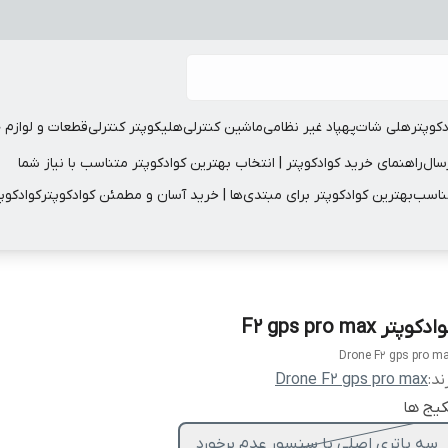
دکوپتر
هلی شات
پهپاد غیر نظامی
ماشین کنترلی
هلیکوپتر کنترلی
قطعات و لوازم 
سال
راهنمای خرید کوادکوپتر | انتخاب بهترین کوادکوپتر متناسب با نیاز شما
مناسب
بهترین کوادکوپتر برای مبتدی‌ها | خرید آسان و مطمئن کوادکوپتر
کوادکوپ
دکوپتر F2 gps pro max
Drone F2 gps pro m
ند:
Drone F2 gps pro max
یج ها
سه باتری اصلی با سنسور عدم برخورد