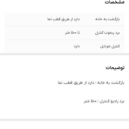
مشخصات
بازگشت به خانه
دارد از طریق قطب نما
برد ربموت کنترل
تا 500 متر
کنترل موبایل
دارد
اپتیکال فالو
دارد
توضیحات
بازو های تاشو
دارد
بازگشت به خانه : دارد از طریق قطب نما
وای فای
دارد
کیف حمل
دارد
برد رادیو کنترل : 500 متر
پرواز خودکار و فرود
دارد
تعداد باتری : انتخابی توسط کاربر ( تک باتری ـ دوباتری )
خودکار