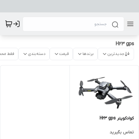
H23 gps
جدیدترین
برندها
قیمت
دسته‌بندی
فقط محص
کوادکوپتر H23 gps
تماس بگیرید