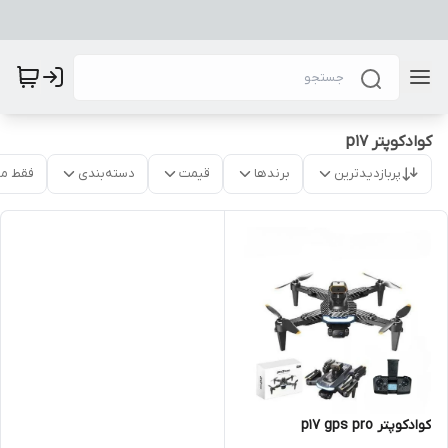
کوادکوپتر p17
پربازدیدترین
برندها
قیمت
دسته‌بندی
فقط م
کوادکوپتر p17 gps pro