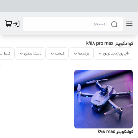
کوادکوپتر k918 pro max
پربازدیدترین
برندها
قیمت
دسته‌بندی
فقط م
کوادکوپتر k918 max