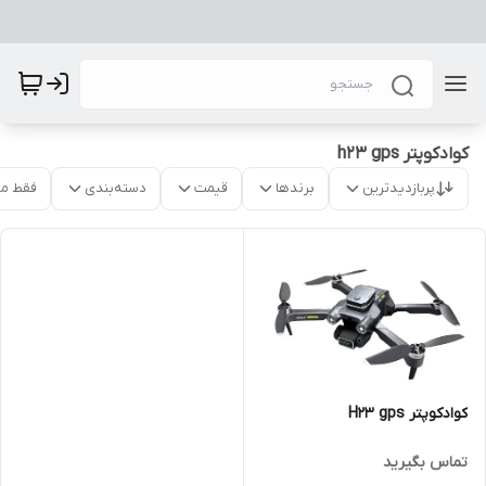
کوادکوپتر h23 gps
پربازدیدترین
برندها
قیمت
دسته‌بندی
فقط م
کوادکوپتر H23 gps
تماس بگیرید