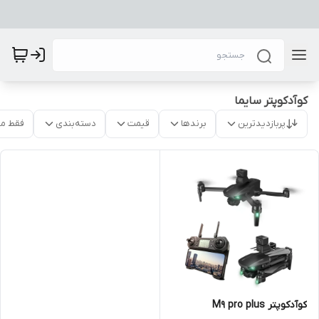
کوآدکوپتر سایما
پربازدیدترین
برندها
قیمت
دسته‌بندی
فقط م
کوآدکوپتر M9 pro plus