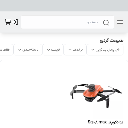
طبیعت گردی
پربازدیدترین
برندها
قیمت
دسته‌بندی
فقط م
کوادکوپتر Sg108 max