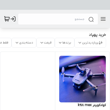
خرید پهپاد
پربازدیدترین
برندها
قیمت
دسته‌بندی
فقط م
کوادکوپتر k918 max