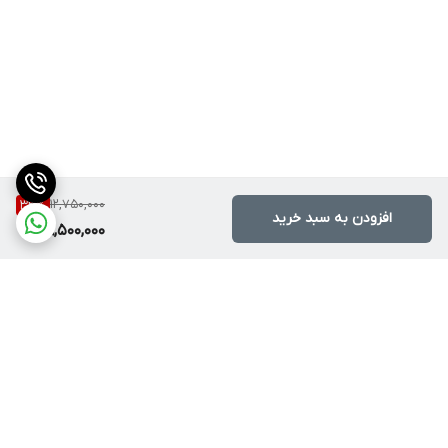
12,750,000
33
%
افزودن به سبد خرید
8,500,000
برگشت به بالا