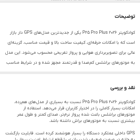
زمان پرواز
حدود 20 تا 25 دقیقه
توضیحات
کیفیت عکس
8k
کوادکوپتر P25 Pro Plus 2026 یکی از جدیدترین مدل‌های GPS دار بازار
است که با امکانات حرفه‌ای، کیفیت ساخت بالا و قیمت مناسب، گزینه‌ای
کیفیت فیلم
1080p hd
عالی برای تصویربرداری هوایی و پرواز تفریحی محسوب می‌شود. این مدل
انتقال تصویر
Wifi 5g
به موتورهای براشلس کم‌صدا و قدرتمند مجهز شده و در شرایط مناسب
می‌تواند بردی حدود 2.5 تا 3 کیلومتر را در اختیار شما قرار دهد.
تنظیم زاویه دوربین
دارد
از روی ریموت
نقد و بررسی
دوربین اصلی این کوادکوپتر از ثبت تصاویر 8K و فیلم‌برداری 1080P HD
دوربین زیر
دارد
کوادکوپتر P25 Pro Plus 2026 نسبت به بسیاری از مدل‌های هم‌رده،
پشتیبانی می‌کند و به لطف قابلیت تنظیم زاویه دوربین از روی ریموت
امکانات بسیار کاملی را در اختیار کاربران قرار می‌دهد. استفاده از
بازگشت خودکار به
دارد
کنترل، می‌توانید بدون فرود آوردن دستگاه بهترین زاویه را انتخاب کنید.
موتورهای براشلس باعث شده پرواز نرم‌تر، صدای کمتر و طول عمر
خانه
بیشتری نسبت به موتورهای براش داشته باشد.
همچنین دوربین زیر دستگاه برای کمک به پرواز و ثبت تصاویر از زوایای
دنبال کردن سوژه
دارد
متفاوت در نظر گرفته شده است.
GPS داخلی عملکرد دستگاه را بسیار هوشمند کرده است. قابلیت بازگشت
(Follow Me)
به خانه در صورت ضعیف شدن باتری یا قطع ارتباط، امنیت پرواز را