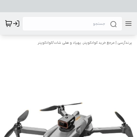
پرندآرسی | مرجع خرید کوادکوپتر، پهپاد و هلی شات
/
کوادکوپتر