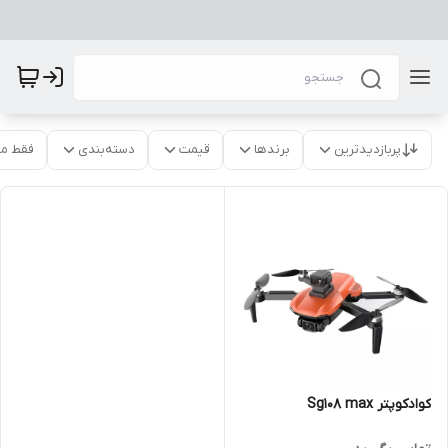
پربازدیدترین
برندها
قیمت
دسته‌بندی
فقط م
کوادکوپتر Sg108 max