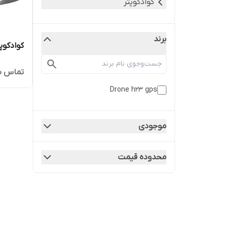
کوادکوپتر
برند
کوادکوپتر gps
تماس ب
Drone h23 gps
موجودی
محدوده قیمت