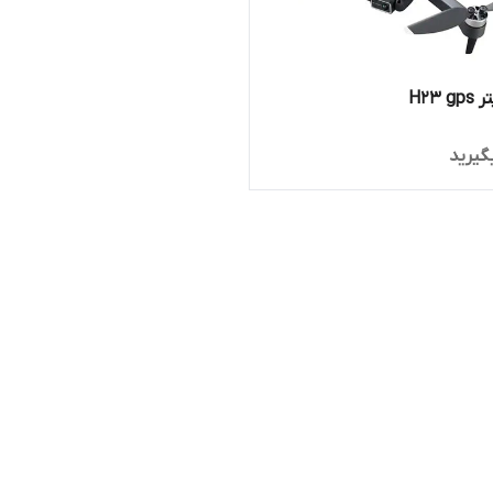
H23 
گیرید