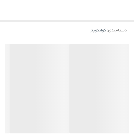
ارسال تصویر زنده روی موبایل و تبلت
باتری دستگاه
خشابی
وصل شدن به سیستم عامل های اندروید و آیفون
قابلیت کنترل کردن با موبایل و تبلت
دسته‌بندی
:
کوادکوپتر
قابلیت مسیردهی نقطه ای پرواز خودکار
قابلیت پشتک و ملق زدن و چرخش ۳۶۰ درجه
دارای ۳ مد سرعتی از کم به زیاد برای هر شرایطی
دارای قابلیت هدلس مود و بازگشت از طریق قطب نما
قابلیت اتوتیکاف و اتولندینگ خودکار
دارای بازو های تاشو و کیف حمل
قابلیت عکس برداری و فیلم برداری با ژست
قابلیت بازگشت به خانه از طریق قطب نما
دارای چراغ LED های جذاب برای پرواز در هر شرایط