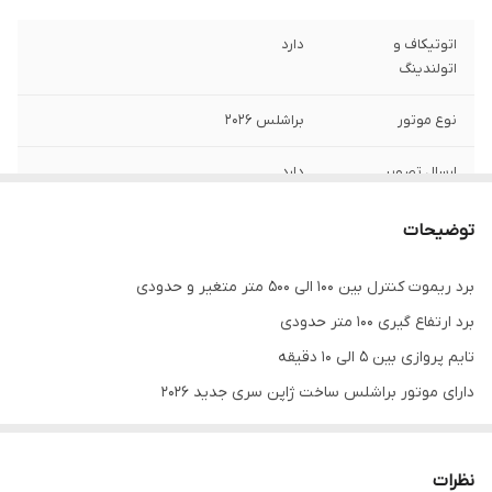
اتوتیکاف و
دارد
اتولندینگ
نوع موتور
براشلس ۲۰۲۶
ارسال تصویر
دارد
همزمان
توضیحات
قفل ارتفاع
دارد
برد ریموت کنترل بین ۱۰۰ الی 500 متر متغیر و حدودی
تایم پروازی
۵ الی ۱۰ دقیقه
برد ارتفاع گیری 100 متر حدودی
برد کوادکوپتر
بین ۱۰۰ تا 500 متر
تایم پروازی بین ۵ الی ۱۰ دقیقه
دارای موتور براشلس ساخت ژاپن سری جدید ۲۰۲۶
برد ارتفاع گیری
100 متر
محصول
دوربین جلویی کیفیت 480p
دوربین زیرین کیفیت اپتیکال پوزیشن
سنسور اپتیکال فالو
دارد
نظرات